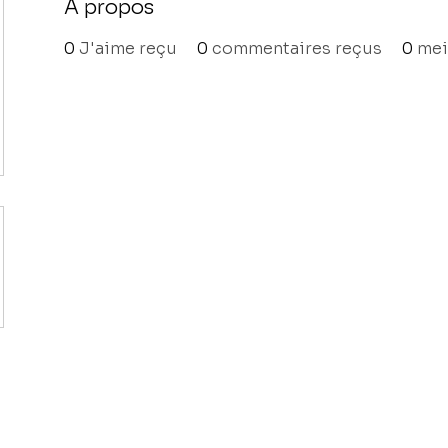
À propos
0
J'aime reçu
0
commentaires reçus
0
mei
©2021 par Mary.j.Artworks