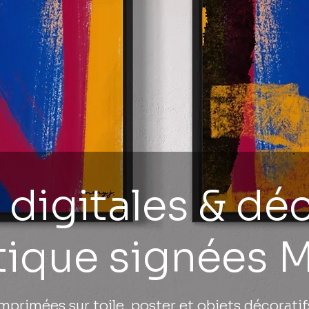
digitales & dé
tique signées M
imprimées sur toile, poster et objets décorati