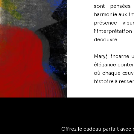
sont pensées 
harmonie aux in
présence visu
l’interprétation
découvre.
Mary.j. incarne
élégance contem
où chaque œuvre
histoire à ressen
Offrez le cadeau parfait avec