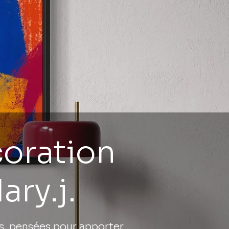
coration
ary.j.
fs, pensées pour apporter