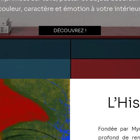
couleur, caractère et émotion à votre intérieur
DÉCOUVREZ !
L’His
Fondée par Myr
profond de ren