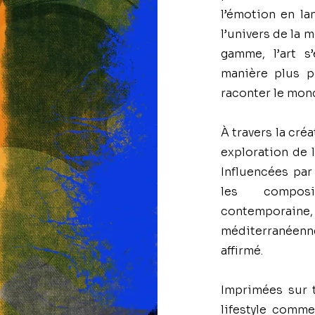
l’émotion en la
l’univers de la
gamme, l’art 
manière plus pe
raconter le mon
À travers la cr
exploration de 
Influencées par 
les composi
contemporaine
méditerranéenn
affirmé.
Imprimées sur t
lifestyle comme