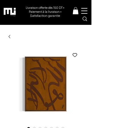
Livraison offerte dès 150 DT •
Paiement à la livraison •
Satisfaction garantie