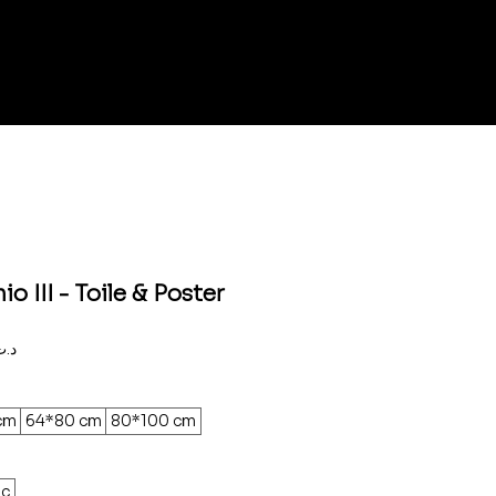
o III - Toile & Poster
Prix
,000د.ت
promotionnel
cm
64*80 cm
80*100 cm
nc