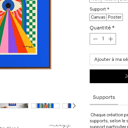
Support
*
Canvas
Poster
Quantité
*
Ajouter à ma sé
J
Supports
Chaque création peu
supports, selon le s
support particulier