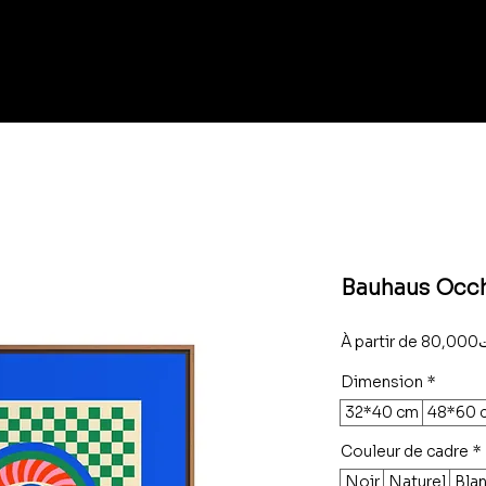
Bauhaus Occhi
À partir de
80
Dimension
*
32*40 cm
48*60 
Couleur de cadre
*
Noir
Naturel
Bla