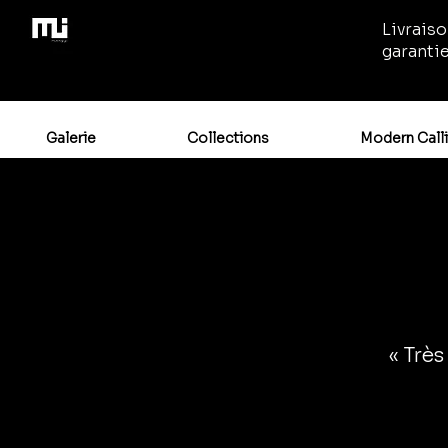
Livraiso
garanti
Galerie
Collections
Modern Call
« Très