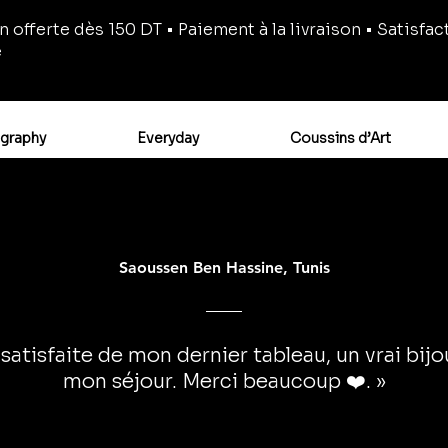
n offerte dès 150 DT • Paiement à la livraison • Satisfac
e
igraphy
Everyday
Coussins d’Art
Saoussen Ben Hassine, Tunis
 satisfaite de mon dernier tableau, un vrai bij
mon séjour. Merci beaucoup ❤️. »