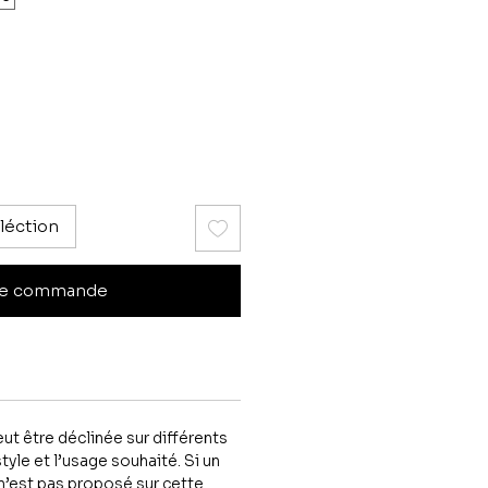
léction
e commande
t être déclinée sur différents
tyle et l’usage souhaité. Si un
 n’est pas proposé sur cette