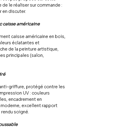
le de le réaliser sur commande :
 en discuter.
c caisse américaine
ment caisse américaine en bois,
leurs éclatantes et
he de la peinture artistique,
es principales (salon,
dré
anti-griffure, protégé contre les
mpression UV : couleurs
bles, encadrement en
et moderne, excellent rapport
n rendu soigné.
houssable