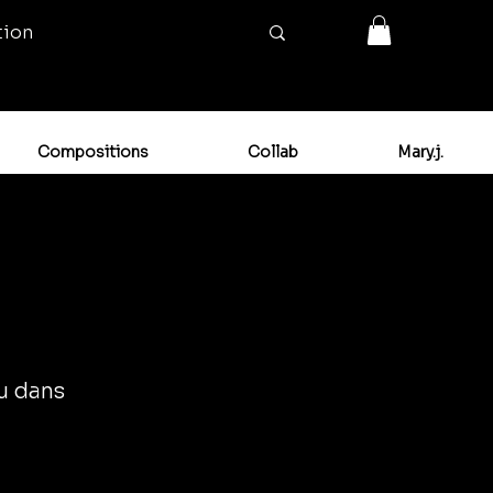
tion
Compositions
Collab
Mary.j.
ou dans