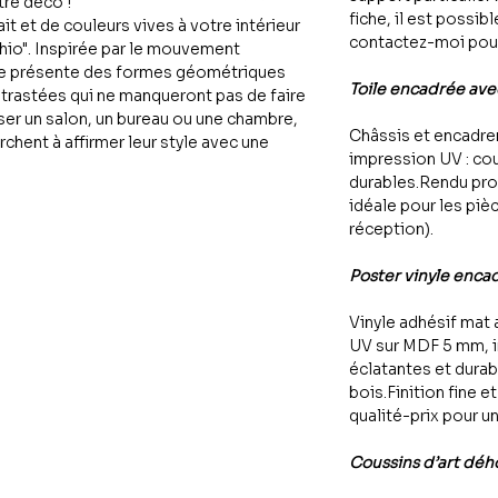
tre déco !
fiche, il est possib
it et de couleurs vives à votre intérieur
contactez-moi pour
io". Inspirée par le mouvement
se présente des formes géométriques
Toile encadrée ave
trastées qui ne manqueront pas de faire
ser un salon, un bureau ou une chambre,
Châssis et encadre
rchent à affirmer leur style avec une
impression UV : cou
durables.Rendu proc
idéale pour les pièc
réception).
Poster vinyle enca
Vinyle adhésif mat 
UV sur MDF 5 mm, i
éclatantes et dura
bois.Finition fine 
qualité-prix pour u
Coussins d’art dé