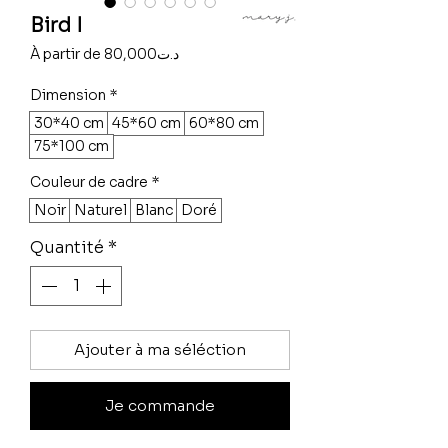
Bird I
Prix
À partir de
80,000د.ت
promotionnel
Dimension
*
30*40 cm
45*60 cm
60*80 cm
75*100 cm
Couleur de cadre
*
Noir
Naturel
Blanc
Doré
Quantité
*
Ajouter à ma séléction
Je commande