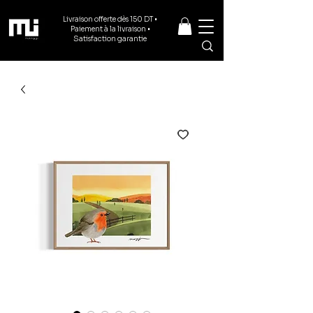
Livraison offerte dès 150 DT •
Paiement à la livraison •
Satisfaction garantie