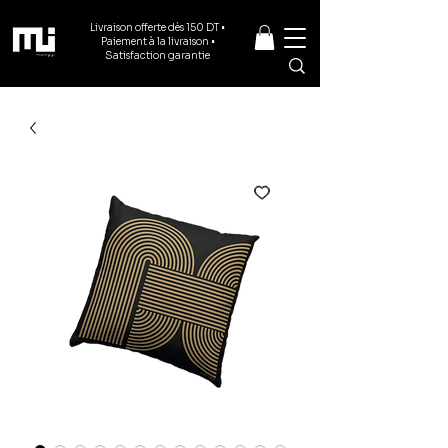
Livraison offerte dès 150 DT •
Paiement à la livraison •
Satisfaction garantie