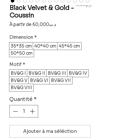
Black Velvet & Gold -
Coussin
Prix
À partir de
60,000د.ت
promotionnel
Dimension
*
35*35 cm
40*40 cm
45*45 cm
50*50 cm
Motif
*
BV&G I
BV&G II
BV&G III
BV&G IV
BV&G V
BV&G VI
BV&G VII
BV&G VIII
Quantité
*
Ajouter à ma séléction