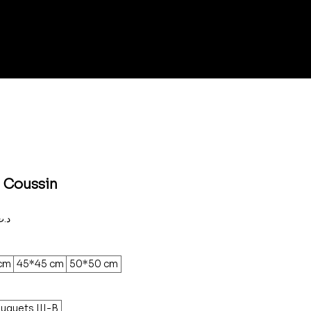
- Coussin
Prix
,000د.ت
promotionnel
cm
45*45 cm
50*50 cm
uquets III-B