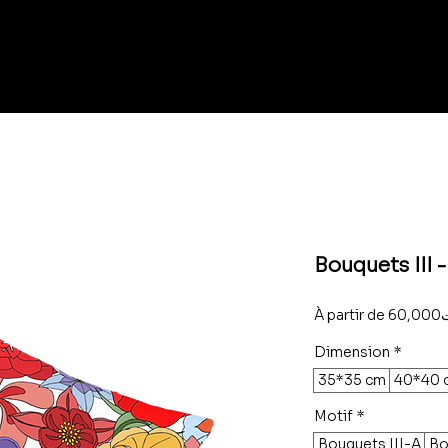
Bouquets III 
À partir de
60
Dimension
*
35*35 cm
40*40 
Motif
*
Bouquets III-A
Bo