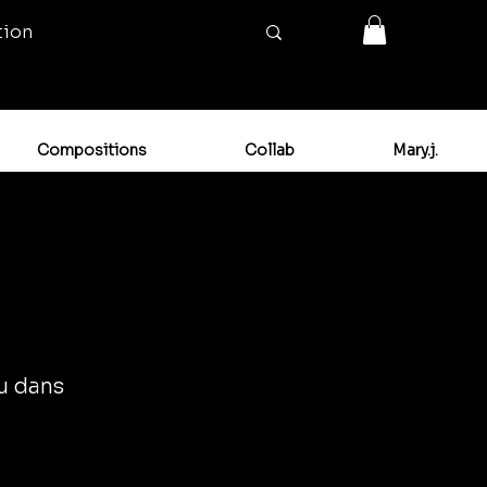
tion
Compositions
Collab
Mary.j.
ou dans