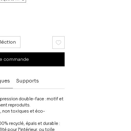
léction
e commande
ques
Supports
pression double-face : motif et
ent reproduits.
, non toxiques et éco-
0% recyclé, épais et durable :
ité pour l’intérieur, ou toile