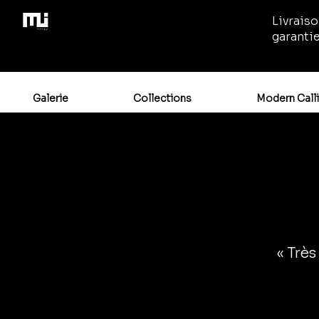
Livraiso
garanti
Galerie
Collections
Modern Call
« Très