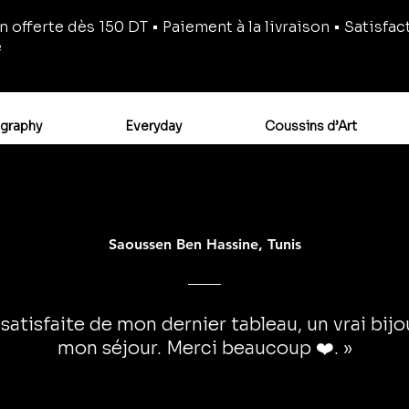
n offerte dès 150 DT • Paiement à la livraison • Satisfac
e
igraphy
Everyday
Coussins d’Art
Saoussen Ben Hassine, Tunis
 satisfaite de mon dernier tableau, un vrai bij
mon séjour. Merci beaucoup ❤️. »