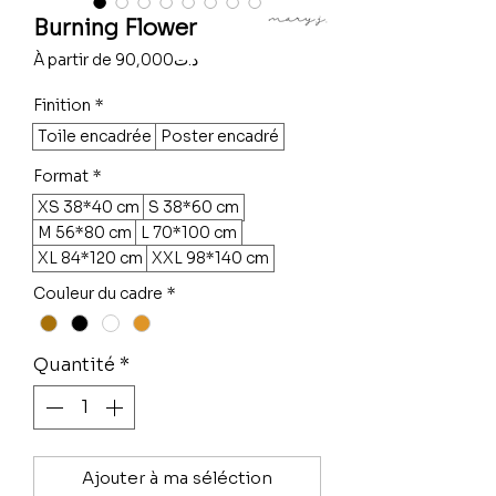
Burning Flower
Prix
À partir de
90,000د.ت
promotionnel
Finition
*
Toile encadrée
Poster encadré
Format
*
XS 38*40 cm
S 38*60 cm
M 56*80 cm
L 70*100 cm
XL 84*120 cm
XXL 98*140 cm
Couleur du cadre
*
Quantité
*
Ajouter à ma séléction