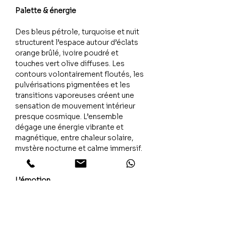
Palette & énergie
Des bleus pétrole, turquoise et nuit
structurent l’espace autour d’éclats
orange brûlé, ivoire poudré et
touches vert olive diffuses. Les
contours volontairement floutés, les
pulvérisations pigmentées et les
transitions vaporeuses créent une
sensation de mouvement intérieur
presque cosmique. L’ensemble
dégage une énergie vibrante et
magnétique, entre chaleur solaire,
mystère nocturne et calme immersif.
L’émotion
Burning Flower évoque une présence
lumineuse qui traverse l’obscurité
sans jamais la rompre entièrement.