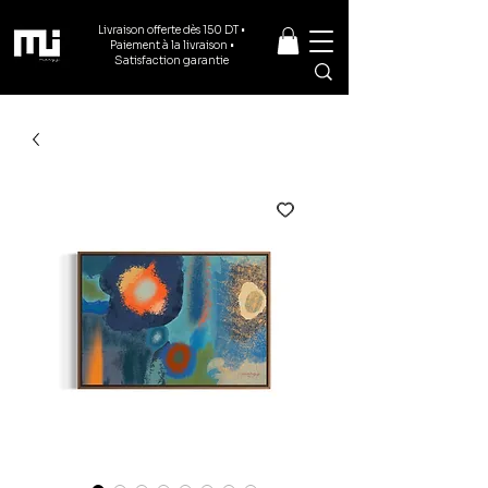
Livraison offerte dès 150 DT •
Paiement à la livraison •
Satisfaction garantie