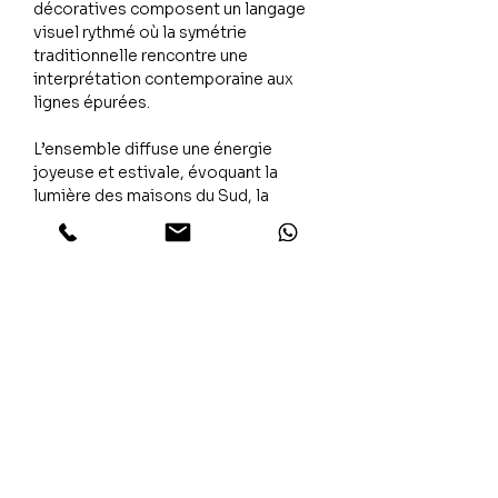
décoratives composent un langage
visuel rythmé où la symétrie
traditionnelle rencontre une
interprétation contemporaine aux
lignes épurées.
L’ensemble diffuse une énergie
joyeuse et estivale, évoquant la
lumière des maisons du Sud, la
fraîcheur des patios et le plaisir d’un
décor coloré qui invite à l’évasion.
L’émotion
Calypso est une invitation au voyage,
un souffle de Méditerranée qui
apporte à votre intérieur une
sensation de soleil, de fraîcheur et
d’évasion tout au long de l’année.