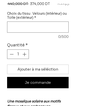
Prix
Prix
 440,000 DT 
374,000 DT
original
promotionnel
Choix du tissu : Velours (intérieur) ou
Toile (extérieur)
*
0/500
Quantité
*
Ajouter à ma séléction
Je commande
Une mosaïque solaire aux motifs