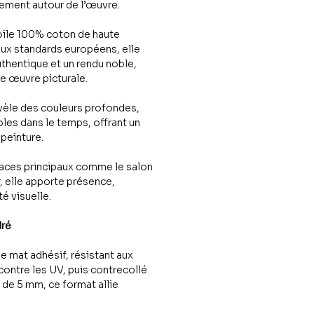
ttement autour de l’œuvre.
oile 100% coton de haute
aux standards européens, elle
uthentique et un rendu noble,
une œuvre picturale.
vèle des couleurs profondes,
les dans le temps, offrant un
peinture.
paces principaux comme le salon
r, elle apporte présence,
é visuelle.
dré
le mat adhésif, résistant aux
contre les UV, puis contrecollé
de 5 mm, ce format allie