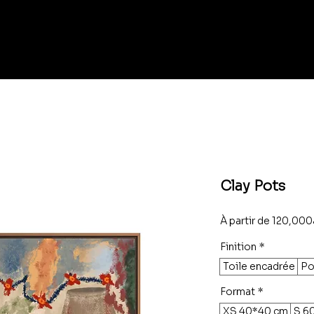
Clay Pots
À partir de
Finition
*
Toile encadrée
Po
Format
*
XS 40*40 cm
S 6