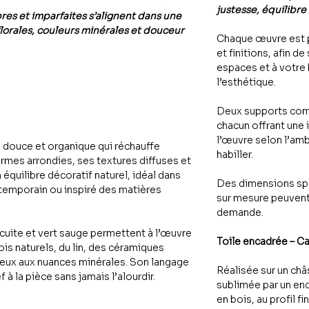
justesse, équilibre
bres et imparfaites s’alignent dans une
lorales, couleurs minérales et douceur
Chaque œuvre est 
et finitions, afin de
espaces et à votre
l’esthétique.
Deux supports com
chacun offrant une 
l’œuvre selon l’amb
 douce et organique qui réchauffe
habiller.
rmes arrondies, ses textures diffuses et
équilibre décoratif naturel, idéal dans
Des dimensions spé
temporain ou inspiré des matières
sur mesure peuvent
demande.
e cuite et vert sauge permettent à l’œuvre
Toile encadrée – C
ois naturels, du lin, des céramiques
eux aux nuances minérales. Son langage
Réalisée sur un châs
f à la pièce sans jamais l’alourdir.
sublimée par un en
en bois, au profil fi