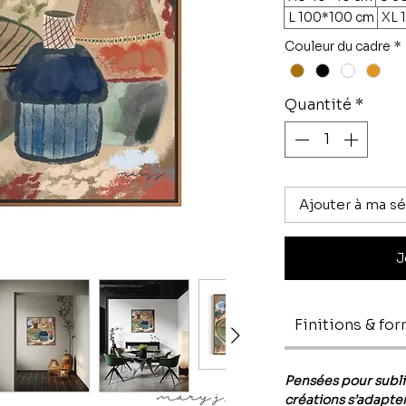
L 100*100 cm
XL 
Couleur du cadre
*
Quantité
*
Ajouter à ma sé
J
Finitions & fo
Pensées pour subl
créations s’adapten