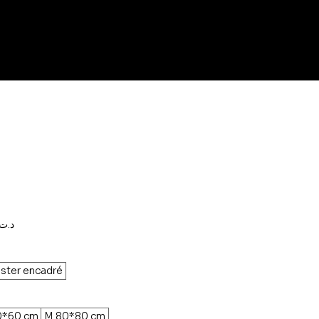
Prix
120,000د.ت
promotionnel
ster encadré
0*60 cm
M 80*80 cm