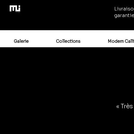
Livraiso
garanti
Galerie
Collections
Modern Call
« Très