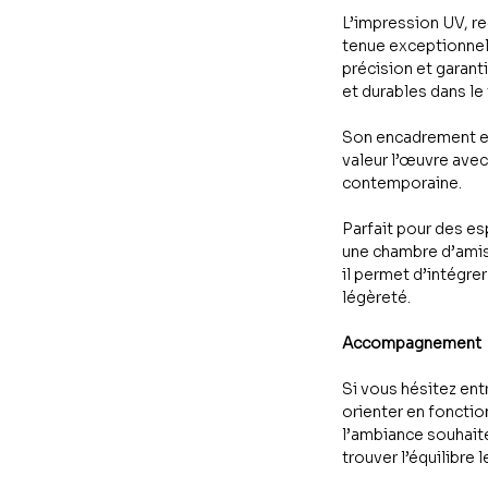
L’impression UV, re
tenue exceptionnell
précision et garant
et durables dans le
Son encadrement en
valeur l’œuvre avec 
contemporaine.
Parfait pour des 
une chambre d’amis,
il permet d’intégrer
légèreté.
Accompagnement
Si vous hésitez ent
orienter en fonctio
l’ambiance souhaité
trouver l’équilibre l