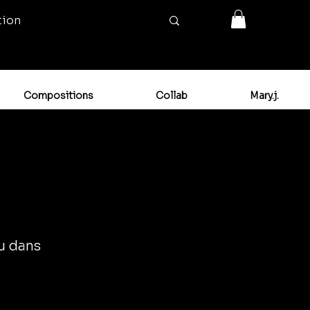
tion
Compositions
Collab
Mary.j.
ou dans