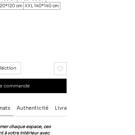
120*120 cm
XXL 140*140 cm
léction
e commande
rmats
Authenticité
Livraison & paiment
imer chaque espace, ces
t à votre intérieur avec