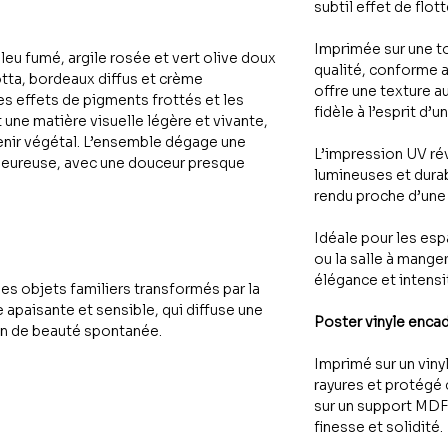
subtil effet de flo
Imprimée sur une t
eu fumé, argile rosée et vert olive doux
qualité, conforme 
tta, bordeaux diffus et crème
offre une texture a
es effets de pigments frottés et les
fidèle à l’esprit d’
 une matière visuelle légère et vivante,
enir végétal. L’ensemble dégage une
L’impression UV ré
aleureuse, avec une douceur presque
lumineuses et durab
rendu proche d’une 
Idéale pour les es
ou la salle à mange
élégance et intensit
es objets familiers transformés par la
 apaisante et sensible, qui diffuse une
Poster vinyle enca
on de beauté spontanée.
Imprimé sur un viny
rayures et protégé 
sur un support MDF 
finesse et solidité.