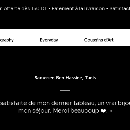
n offerte dès 150 DT • Paiement à la livraison • Satisfac
e
igraphy
Everyday
Coussins d’Art
Saoussen Ben Hassine, Tunis
 satisfaite de mon dernier tableau, un vrai bij
mon séjour. Merci beaucoup ❤️. »