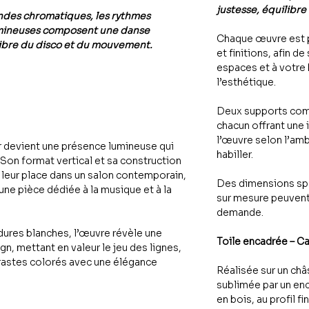
justesse, équilibre
andes chromatiques, les rythmes
lumineuses composent une danse
Chaque œuvre est 
 libre du disco et du mouvement.
et finitions, afin de
espaces et à votre
l’esthétique.
Deux supports com
chacun offrant une 
l’œuvre selon l’amb
r devient une présence lumineuse qui
habiller.
Son format vertical et sa construction
leur place dans un salon contemporain,
Des dimensions spé
 une pièce dédiée à la musique et à la
sur mesure peuvent
demande.
ures blanches, l’œuvre révèle une
Toile encadrée – C
n, mettant en valeur le jeu des lignes,
rastes colorés avec une élégance
Réalisée sur un châs
sublimée par un en
en bois, au profil fi