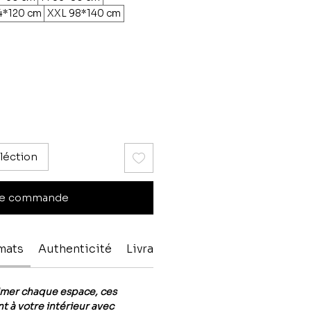
4*120 cm
XXL 98*140 cm
léction
e commande
rmats
Authenticité
Livraison & paiment
imer chaque espace, ces
t à votre intérieur avec