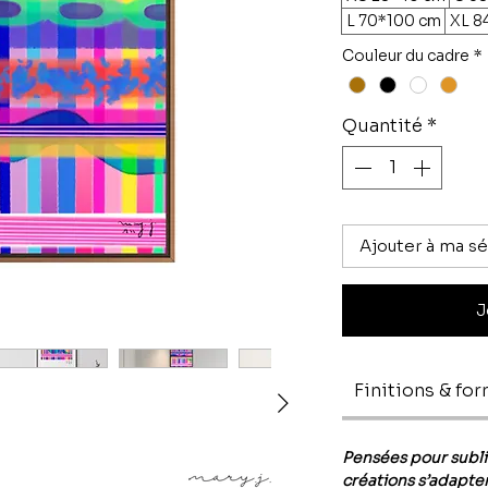
L 70*100 cm
XL 8
Couleur du cadre
*
Quantité
*
Ajouter à ma sé
J
Finitions & fo
Pensées pour subl
créations s’adapten