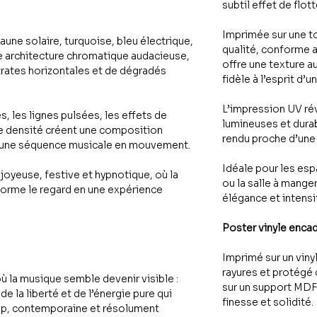
subtil effet de flo
Imprimée sur une t
aune solaire, turquoise, bleu électrique,
qualité, conforme 
ne architecture chromatique audacieuse,
offre une texture a
strates horizontales et de dégradés
fidèle à l’esprit d’
L’impression UV ré
, les lignes pulsées, les effets de
lumineuses et durab
de densité créent une composition
rendu proche d’une 
’une séquence musicale en mouvement.
Idéale pour les es
oyeuse, festive et hypnotique, où la
ou la salle à mange
forme le regard en une expérience
élégance et intensit
Poster vinyle enca
Imprimé sur un viny
rayures et protégé 
ù la musique semble devenir visible :
sur un support MDF 
 la liberté et de l’énergie pure qui
finesse et solidité.
pop, contemporaine et résolument