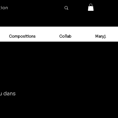
tion
Compositions
Collab
Mary.j.
ou dans