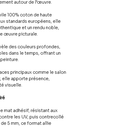
ttement autour de l’œuvre.
oile 100% coton de haute
aux standards européens, elle
uthentique et un rendu noble,
une œuvre picturale.
vèle des couleurs profondes,
les dans le temps, offrant un
peinture.
paces principaux comme le salon
r, elle apporte présence,
é visuelle.
dré
le mat adhésif, résistant aux
contre les UV, puis contrecollé
de 5 mm, ce format allie