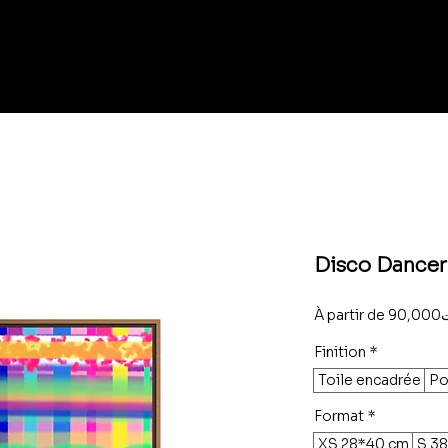
Disco Dancer
À partir de
90
Finition
*
Toile encadrée
Po
Format
*
XS 28*40 cm
S 3