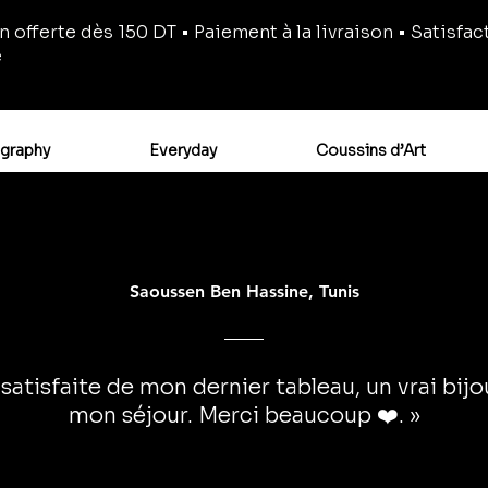
n offerte dès 150 DT • Paiement à la livraison • Satisfac
e
igraphy
Everyday
Coussins d’Art
Saoussen Ben Hassine, Tunis
 satisfaite de mon dernier tableau, un vrai bij
mon séjour. Merci beaucoup ❤️. »