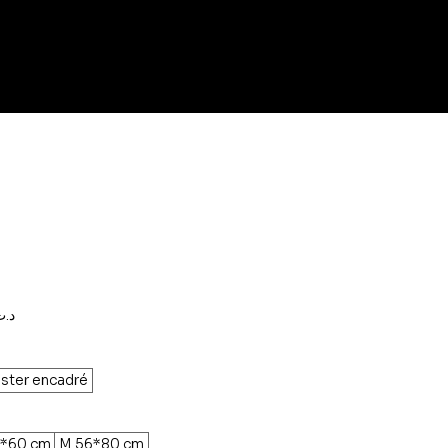
Prix
,000د.ت
promotionnel
ster encadré
8*60 cm
M 56*80 cm