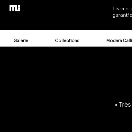
Livraiso
garanti
Galerie
Collections
Modern Call
« Très