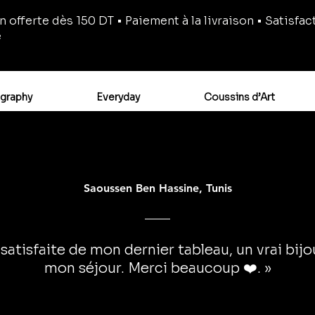
n offerte dès 150 DT • Paiement à la livraison • Satisfac
e
igraphy
Everyday
Coussins d’Art
Saoussen Ben Hassine, Tunis
 satisfaite de mon dernier tableau, un vrai bij
mon séjour. Merci beaucoup ❤️. »