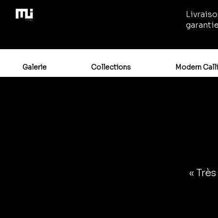
Livraiso
garanti
Galerie
Collections
Modern Call
« Très