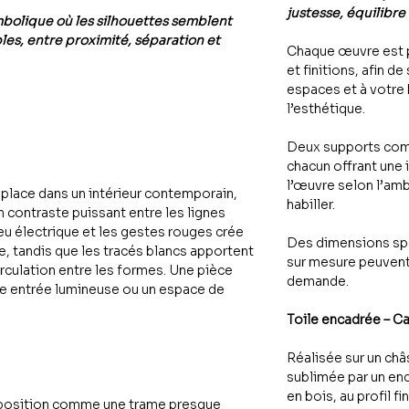
justesse, équilibre
bolique où les silhouettes semblent
bles, entre proximité, séparation et
Chaque œuvre est 
et finitions, afin de
espaces et à votre
l’esthétique.
Deux supports com
chacun offrant une 
l’œuvre selon l’amb
 place dans un intérieur contemporain,
habiller.
n contraste puissant entre les lignes
eu électrique et les gestes rouges crée
Des dimensions spé
, tandis que les tracés blancs apportent
sur mesure peuvent
irculation entre les formes. Une pièce
demande.
ne entrée lumineuse ou un espace de
Toile encadrée – C
Réalisée sur un châs
sublimée par un en
en bois, au profil fi
omposition comme une trame presque