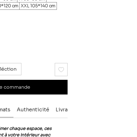
0*120 cm
XXL 105*140 cm
léction
e commande
rmats
Authenticité
Livraison & paiment
imer chaque espace, ces
t à votre intérieur avec