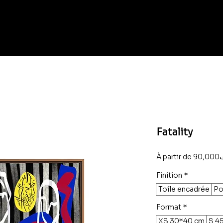
Fatality
À partir de
90
Finition
*
Toile encadrée
Po
Format
*
XS 30*40 cm
S 4