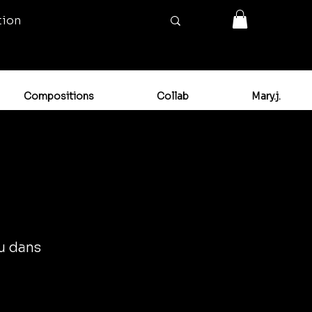
tion
Compositions
Collab
Mary.j.
ou dans