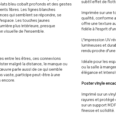
subtil effet de flo
lats bleu cobalt profonds et des gestes
ts libres. Les lignes blanches
Imprimée sur une t
nces qui semblent se répondre, se
qualité, conforme 
 l’espace. Les touches jaunes
offre une texture a
lumière plus intérieure, presque
fidèle à l’esprit d’
ion visuelle de l’ensemble.
L’impression UV ré
lumineuses et durab
rendu proche d’une 
bles entre les êtres, ces connexions
Idéale pour les es
ister malgré la distance, le manque ou
ou la salle à mange
œuvre parle aussi de ce qui semble
élégance et intensit
us vaste, participe peut-être à une
s encore.
Poster vinyle enca
Imprimé sur un viny
rayures et protégé 
sur un support MDF 
finesse et solidité.