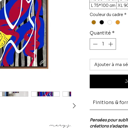
L 75*100 cm
XL 9
Couleur du cadre
*
Quantité
*
Ajouter à ma sé
J
Finitions & fo
Pensées pour subl
créations s’adapten