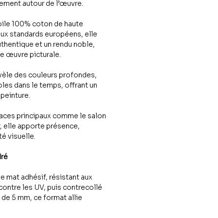
ttement autour de l’œuvre.
oile 100% coton de haute
aux standards européens, elle
uthentique et un rendu noble,
une œuvre picturale.
vèle des couleurs profondes,
les dans le temps, offrant un
peinture.
paces principaux comme le salon
r, elle apporte présence,
é visuelle.
dré
le mat adhésif, résistant aux
contre les UV, puis contrecollé
de 5 mm, ce format allie