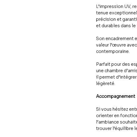
L’impression UV, re
tenue exceptionnell
précision et garant
et durables dans le
Son encadrement en
valeur l’œuvre avec 
contemporaine.
Parfait pour des 
une chambre d’amis,
il permet d’intégrer
légèreté.
Accompagnement
Si vous hésitez ent
orienter en fonctio
l’ambiance souhaité
trouver l’équilibre l