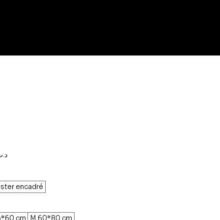
Prix
,000د.ت
promotionnel
ster encadré
5*60 cm
M 60*80 cm