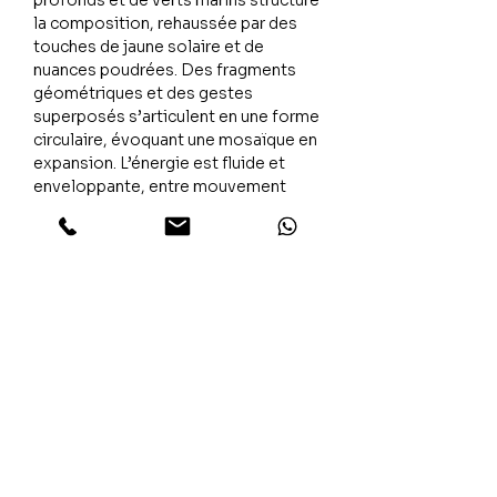
profonds et de verts marins structure
la composition, rehaussée par des
touches de jaune solaire et de
nuances poudrées. Des fragments
géométriques et des gestes
superposés s’articulent en une forme
circulaire, évoquant une mosaïque en
expansion. L’énergie est fluide et
enveloppante, entre mouvement
organique et harmonie rayonnante.
L’émotion
Une sensation d’apaisement
lumineux, comme un souvenir d’été
au bord de la Méditerranée, entre
fraîcheur, lumière et équilibre
intérieur.