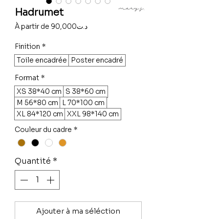
Hadrumet
Prix
À partir de
90,000د.ت
promotionnel
Finition
*
Toile encadrée
Poster encadré
Format
*
XS 38*40 cm
S 38*60 cm
M 56*80 cm
L 70*100 cm
XL 84*120 cm
XXL 98*140 cm
Couleur du cadre
*
Quantité
*
Ajouter à ma séléction