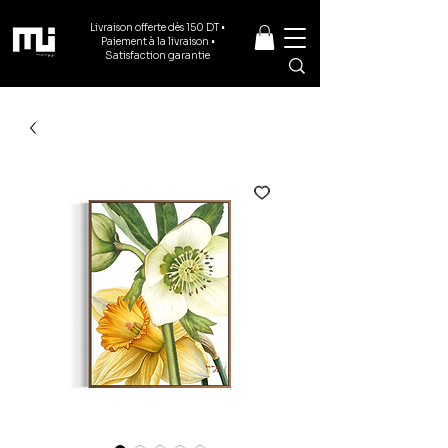
Livraison offerte dès 150 DT •
Paiement à la livraison •
Satisfaction garantie