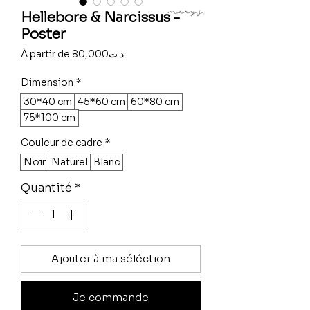
Hellebore & Narcissus -
Poster
Prix
À partir de
80,000د.ت
promotionnel
Dimension
*
30*40 cm
45*60 cm
60*80 cm
75*100 cm
Couleur de cadre
*
Noir
Naturel
Blanc
Quantité
*
Ajouter à ma séléction
Je commande