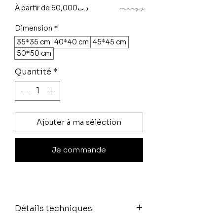
Prix
À partir de
60,000د.ت
promotionnel
Dimension
*
35*35 cm
40*40 cm
45*45 cm
50*50 cm
Quantité
*
Ajouter à ma séléction
Je commande
Détails techniques