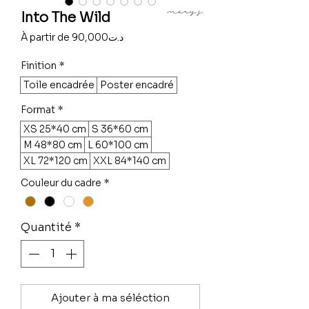
Into The Wild
Prix
À partir de
90,000د.ت
promotionnel
Finition
*
Toile encadrée
Poster encadré
Format
*
XS 25*40 cm
S 36*60 cm
M 48*80 cm
L 60*100 cm
XL 72*120 cm
XXL 84*140 cm
Couleur du cadre
*
Quantité
*
Ajouter à ma séléction