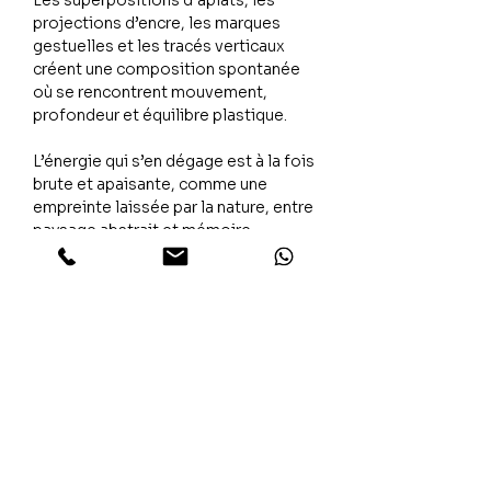
Les superpositions d’aplats, les
projections d’encre, les marques
gestuelles et les tracés verticaux
créent une composition spontanée
où se rencontrent mouvement,
profondeur et équilibre plastique.
L’énergie qui s’en dégage est à la fois
brute et apaisante, comme une
empreinte laissée par la nature, entre
paysage abstrait et mémoire
minérale.
L’émotion
Into The Wild invite à une immersion
intérieure, un retour à l’essentiel où
les textures, les contrastes et les
couleurs racontent une beauté libre
et instinctive.