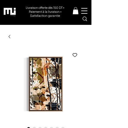
Livraison offerte dès 150 DT •
Paiement à la livraison •
Satisfaction garantie