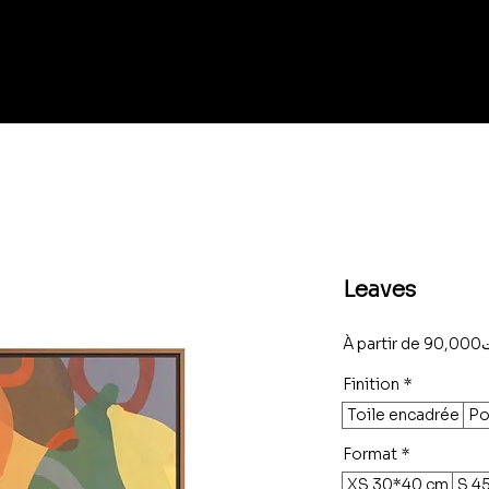
Leaves
À partir de
90
Finition
*
Toile encadrée
Po
Format
*
XS 30*40 cm
S 4