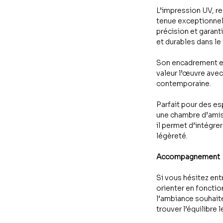
L’impression UV, re
tenue exceptionnell
précision et garant
et durables dans le
Son encadrement en
valeur l’œuvre avec 
contemporaine.
Parfait pour des 
une chambre d’amis,
il permet d’intégrer
légèreté.
Accompagnement
Si vous hésitez ent
orienter en fonctio
l’ambiance souhaité
trouver l’équilibre l