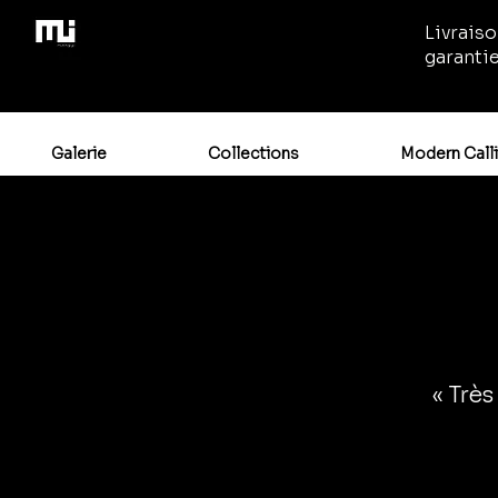
Livraiso
garanti
Galerie
Collections
Modern Call
« Très