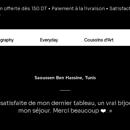
n offerte dès 150 DT • Paiement à la livraison • Satisfac
e
igraphy
Everyday
Coussins d’Art
Saoussen Ben Hassine, Tunis
 satisfaite de mon dernier tableau, un vrai bij
mon séjour. Merci beaucoup ❤️. »