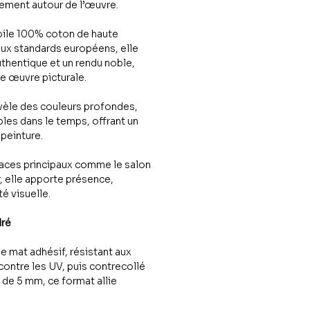
ttement autour de l’œuvre.
oile 100% coton de haute
aux standards européens, elle
uthentique et un rendu noble,
une œuvre picturale.
vèle des couleurs profondes,
les dans le temps, offrant un
peinture.
paces principaux comme le salon
r, elle apporte présence,
é visuelle.
dré
le mat adhésif, résistant aux
contre les UV, puis contrecollé
de 5 mm, ce format allie