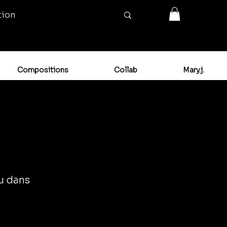
tion
Compositions
Collab
Mary.j.
ou dans