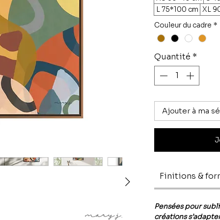
L 75*100 cm
XL 9
Couleur du cadre
*
Quantité
*
Ajouter à ma sé
J
Finitions & fo
Pensées pour subl
créations s’adapten