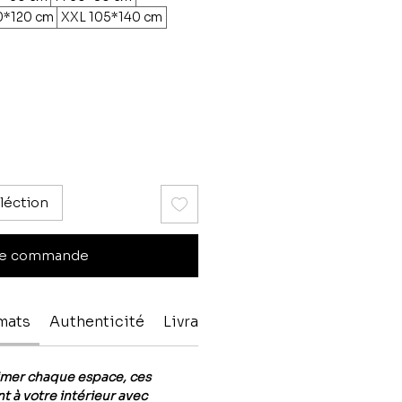
0*120 cm
XXL 105*140 cm
léction
e commande
rmats
Authenticité
Livraison & paiment
imer chaque espace, ces
t à votre intérieur avec