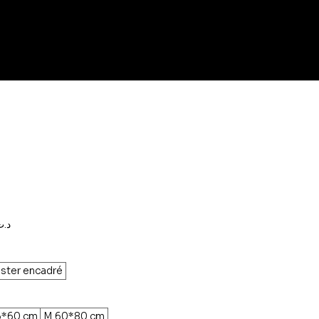
Prix
,000د.ت
promotionnel
ster encadré
5*60 cm
M 60*80 cm