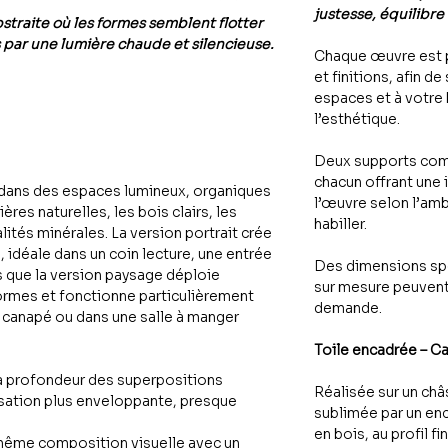
justesse, équilibre
traite où les formes semblent flotter
 par une lumière chaude et silencieuse.
Chaque œuvre est 
et finitions, afin de
espaces et à votre
l’esthétique.
Deux supports com
chacun offrant une 
 dans des espaces lumineux, organiques
l’œuvre selon l’amb
res naturelles, les bois clairs, les
habiller.
alités minérales. La version portrait crée
 idéale dans un coin lecture, une entrée
Des dimensions spé
s que la version paysage déploie
sur mesure peuvent
rmes et fonctionne particulièrement
demande.
n canapé ou dans une salle à manger
Toile encadrée – C
la profondeur des superpositions
Réalisée sur un châs
nsation plus enveloppante, presque
sublimée par un en
en bois, au profil fi
même composition visuelle avec un