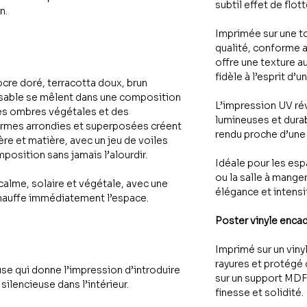
subtil effet de flo
n.
Imprimée sur une t
qualité, conforme 
offre une texture a
fidèle à l’esprit d’
cre doré, terracotta doux, brun
e sable se mêlent dans une composition
L’impression UV ré
 des ombres végétales et des
lumineuses et durab
formes arrondies et superposées créent
rendu proche d’une 
re et matière, avec un jeu de voiles
mposition sans jamais l’alourdir.
Idéale pour les es
ou la salle à mange
calme, solaire et végétale, avec une
élégance et intensit
hauffe immédiatement l’espace.
Poster vinyle enca
Imprimé sur un viny
rayures et protégé 
e qui donne l’impression d’introduire
sur un support MDF 
silencieuse dans l’intérieur.
finesse et solidité.