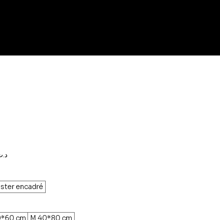
Prix
,000د.ت
promotionnel
ster encadré
0*60 cm
M 40*80 cm