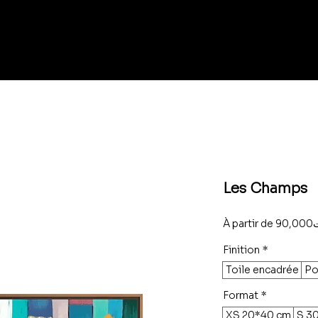
Les Champs
À partir de
90
Finition
*
Toile encadrée
Po
Format
*
XS 20*40 cm
S 3