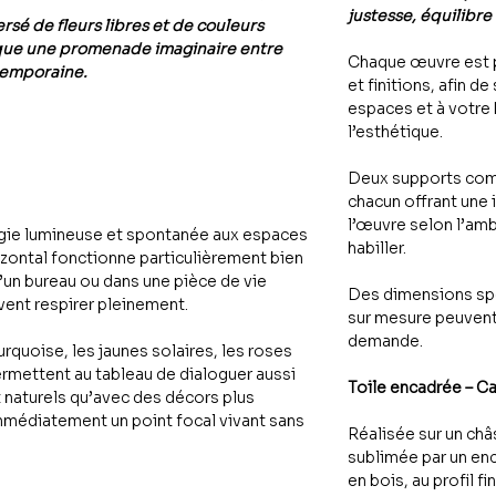
justesse, équilibre
sé de fleurs libres et de couleurs
que une promenade imaginaire entre
Chaque œuvre est 
temporaine.
et finitions, afin de
espaces et à votre
l’esthétique.
Deux supports com
chacun offrant une 
l’œuvre selon l’amb
gie lumineuse et spontanée aux espaces
habiller.
zontal fonctionne particulièrement bien
d’un bureau ou dans une pièce de vie
Des dimensions spé
vent respirer pleinement.
sur mesure peuvent
demande.
urquoise, les jaunes solaires, les roses
ermettent au tableau de dialoguer aussi
Toile encadrée – C
et naturels qu’avec des décors plus
immédiatement un point focal vivant sans
Réalisée sur un châs
sublimée par un en
en bois, au profil fi