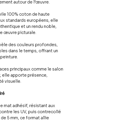
ttement autour de l’œuvre.
oile 100% coton de haute
aux standards européens, elle
uthentique et un rendu noble,
une œuvre picturale.
vèle des couleurs profondes,
les dans le temps, offrant un
peinture.
paces principaux comme le salon
r, elle apporte présence,
é visuelle.
dré
le mat adhésif, résistant aux
contre les UV, puis contrecollé
de 5 mm, ce format allie