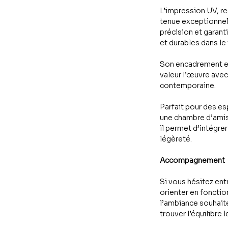
L’impression UV, re
tenue exceptionnell
précision et garant
et durables dans le
Son encadrement en
valeur l’œuvre avec 
contemporaine.
Parfait pour des 
une chambre d’amis,
il permet d’intégrer
légèreté.
Accompagnement
Si vous hésitez ent
orienter en fonctio
l’ambiance souhaité
trouver l’équilibre l