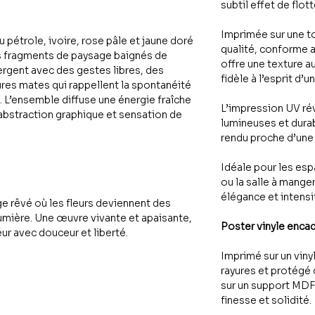
subtil effet de flo
Imprimée sur une t
 pétrole, ivoire, rose pâle et jaune doré
qualité, conforme 
s fragments de paysage baignés de
offre une texture a
ergent avec des gestes libres, des
fidèle à l’esprit d’
ures mates qui rappellent la spontanéité
e. L’ensemble diffuse une énergie fraîche
L’impression UV ré
, abstraction graphique et sensation de
lumineuses et durab
rendu proche d’une 
Idéale pour les es
ou la salle à mange
élégance et intensit
 rêvé où les fleurs deviennent des
lumière. Une œuvre vivante et apaisante,
Poster vinyle enca
eur avec douceur et liberté.
Imprimé sur un viny
rayures et protégé 
sur un support MDF 
finesse et solidité.