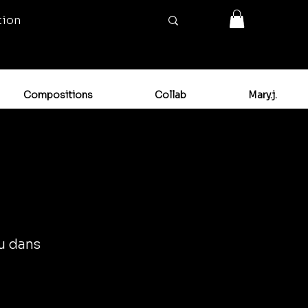
tion
Compositions
Collab
Mary.j.
ou dans