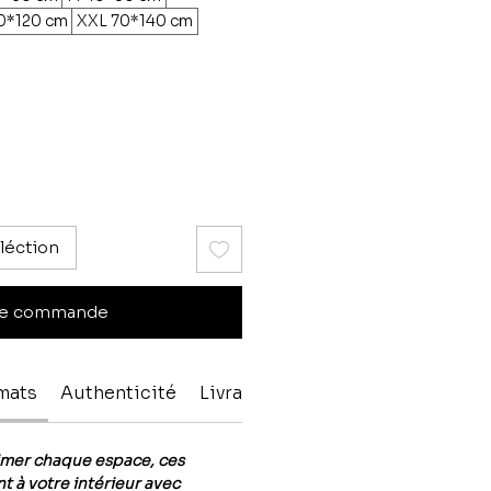
0*120 cm
XXL 70*140 cm
léction
e commande
rmats
Authenticité
Livraison & paiment
imer chaque espace, ces
t à votre intérieur avec