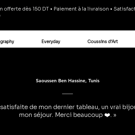
n offerte dès 150 DT • Paiement à la livraison • Satisfac
e
igraphy
Everyday
Coussins d’Art
Saoussen Ben Hassine, Tunis
 satisfaite de mon dernier tableau, un vrai bij
mon séjour. Merci beaucoup ❤️. »