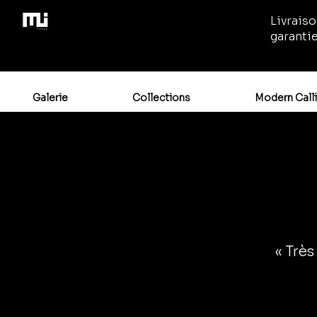
Livraiso
garanti
Galerie
Collections
Modern Call
« Très