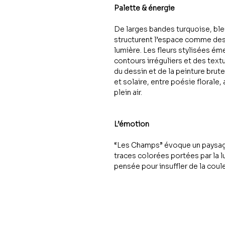
Palette & énergie
De larges bandes turquoise, bleu
structurent l’espace comme de
lumière. Les fleurs stylisées ém
contours irréguliers et des text
du dessin et de la peinture brut
et solaire, entre poésie florale
plein air.
L’émotion
“Les Champs” évoque un paysage
traces colorées portées par la 
pensée pour insuffler de la coul