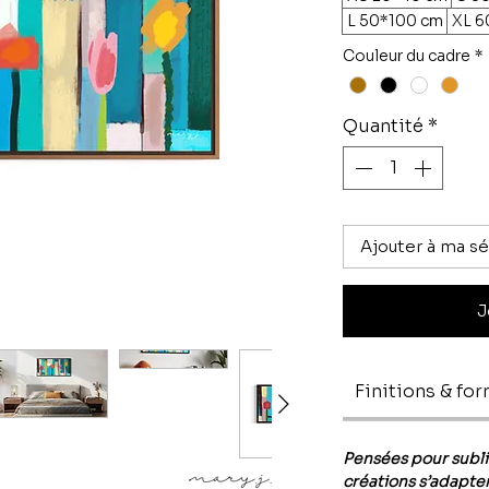
L 50*100 cm
XL 6
Couleur du cadre
*
Quantité
*
Ajouter à ma sé
J
Finitions & fo
Pensées pour subl
créations s’adapten