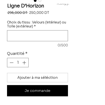
Ligne D’Horizon
Prix
Prix
 295,000 DT 
250,000 DT
original
promotionnel
Choix du tissu : Velours (intérieur) ou
Toile (extérieur)
*
0/500
Quantité
*
Ajouter à ma séléction
Je commande