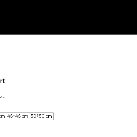
rt
Prix
,000د.ت
promotionnel
cm
45*45 cm
50*50 cm