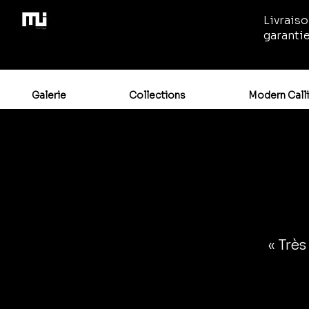
Livraiso
garanti
Galerie
Collections
Modern Call
« Très