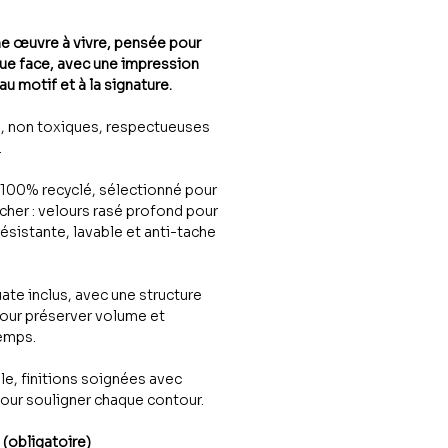
ne œuvre à vivre, pensée pour
que face, avec une impression
u motif et à la signature.
u, non toxiques, respectueuses
.
 100% recyclé, sélectionné pour
cher : velours rasé profond pour
 résistante, lavable et anti-tache
te inclus, avec une structure
pour préserver volume et
temps.
, finitions soignées avec
our souligner chaque contour.
 (obligatoire)