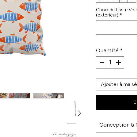
Choix du tissu : Vel
(extérieur)
*
Quantité
*
Ajouter à ma sé
J
Conception & f