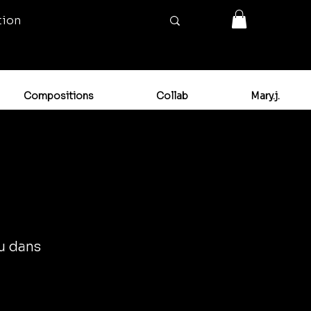
tion
Compositions
Collab
Mary.j.
ou dans