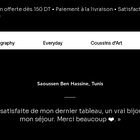
n offerte dès 150 DT • Paiement à la livraison • Satisfac
e
igraphy
Everyday
Coussins d’Art
Saoussen Ben Hassine, Tunis
 satisfaite de mon dernier tableau, un vrai bij
mon séjour. Merci beaucoup ❤️. »