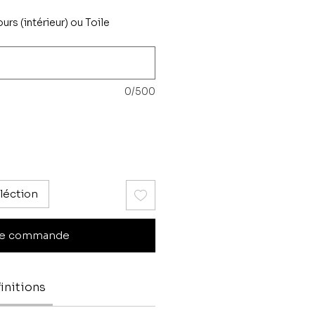
ours (intérieur) ou Toile
0/500
léction
e commande
initions