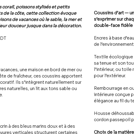
corail, poissons stylisés et petits
Coussins d’art — u
s de la côte, cette collection évoque
s’exprimer sur cha
sons de vacances où le sable, la mer et
double-face fidèle a
leur douceur jusque dans la décoration.
Encres à base d’ea
0DT
de l’environnement
Textile écologique
sa tenue et son tou
l’intérieur, ou toile
 vacances, une maison en bord de mer ou
pour l’extérieur.
ête de fraîcheur, ces coussins apportent
oratif. Ils s’intègrent naturellement sur
Rembourrage en oua
bres naturelles, un lit aux tons sable ou
intérieure conçue 
e.
élégance au fil du 
Housse déhoussable
cordon passepoil p
crin à des bleus marins doux et à des
Choix de la matière
ayures verticales structurent certaines