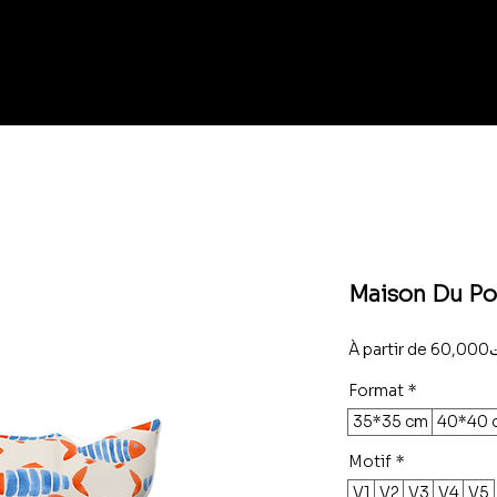
Maison Du Po
À partir de
60
Format
*
35*35 cm
40*40 
Motif
*
V1
V2
V3
V4
V5