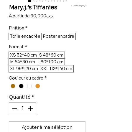
Mary.j.’s Tiffanies
Prix
À partir de
90,000د.ت
promotionnel
Finition
*
Toile encadrée
Poster encadré
Format
*
XS 32*40 cm
S 48*60 cm
M 64*80 cm
L 80*100 cm
XL 96*120 cm
XXL 112*140 cm
Couleur du cadre
*
Quantité
*
Ajouter à ma séléction