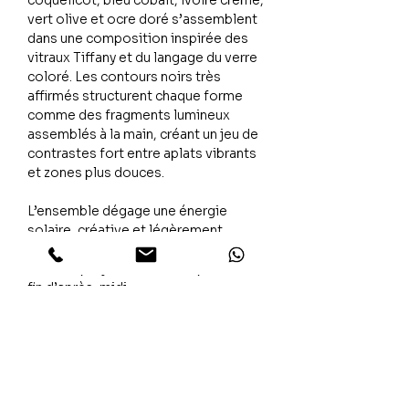
coquelicot, bleu cobalt, ivoire crème,
vert olive et ocre doré s’assemblent
dans une composition inspirée des
vitraux Tiffany et du langage du verre
coloré. Les contours noirs très
affirmés structurent chaque forme
comme des fragments lumineux
assemblés à la main, créant un jeu de
contrastes fort entre aplats vibrants
et zones plus douces.
L’ensemble dégage une énergie
solaire, créative et légèrement
nostalgique, comme une lumière
colorée projetée dans une pièce en
fin d’après-midi.
L’émotion
Une œuvre qui attire naturellement le
regard et installe une présence