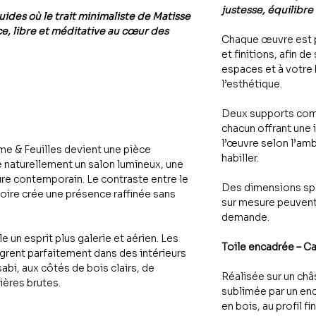
justesse, équilibre
luides où le trait minimaliste de Matisse
e, libre et méditative au cœur des
Chaque œuvre est 
et finitions, afin de
espaces et à votre
l’esthétique.
Deux supports com
chacun offrant une 
l’œuvre selon l’amb
me & Feuilles devient une pièce
habiller.
e naturellement un salon lumineux, une
re contemporain. Le contraste entre le
Des dimensions spé
voire crée une présence raffinée sans
sur mesure peuvent
demande.
 un esprit plus galerie et aérien. Les
Toile encadrée – C
ègrent parfaitement dans des intérieurs
abi, aux côtés de bois clairs, de
Réalisée sur un châs
ières brutes.
sublimée par un en
en bois, au profil fi