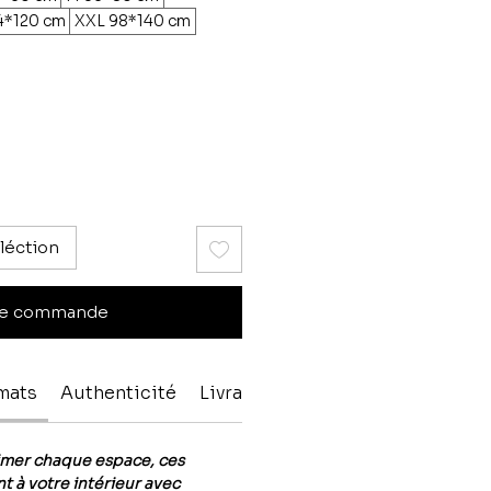
4*120 cm
XXL 98*140 cm
léction
e commande
rmats
Authenticité
Livraison & paiment
imer chaque espace, ces
t à votre intérieur avec