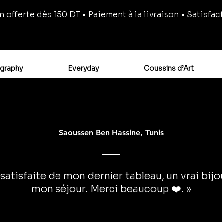
n offerte dès 150 DT • Paiement à la livraison • Satisfac
e
igraphy
Everyday
Coussins d’Art
Saoussen Ben Hassine, Tunis
 satisfaite de mon dernier tableau, un vrai bij
mon séjour. Merci beaucoup ❤️. »