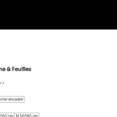
e & Feuilles
Prix
,000د.ت
promotionnel
ster encadré
8*60 cm
M 56*80 cm