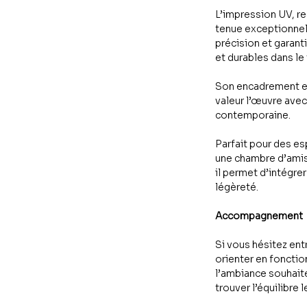
L’impression UV, re
tenue exceptionnell
précision et garant
et durables dans le
Son encadrement en
valeur l’œuvre avec 
contemporaine.
Parfait pour des 
une chambre d’amis,
il permet d’intégrer
légèreté.
Accompagnement
Si vous hésitez ent
orienter en fonctio
l’ambiance souhaité
trouver l’équilibre l