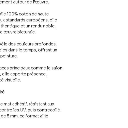
ttement autour de l’œuvre.
oile 100% coton de haute
aux standards européens, elle
uthentique et un rendu noble,
une œuvre picturale.
vèle des couleurs profondes,
les dans le temps, offrant un
peinture.
paces principaux comme le salon
r, elle apporte présence,
é visuelle.
dré
le mat adhésif, résistant aux
contre les UV, puis contrecollé
de 5 mm, ce format allie