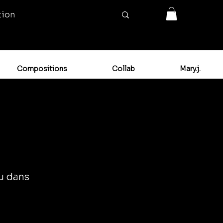
tion
Compositions
Collab
Mary.j.
ou dans