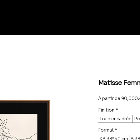
Matisse Femm
À partir de
90
Finition
*
Toile encadrée
Po
Format
*
XS 38*40 cm
S 3