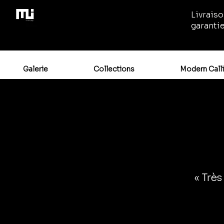
Livraiso
garanti
Galerie
Collections
Modern Call
« Très