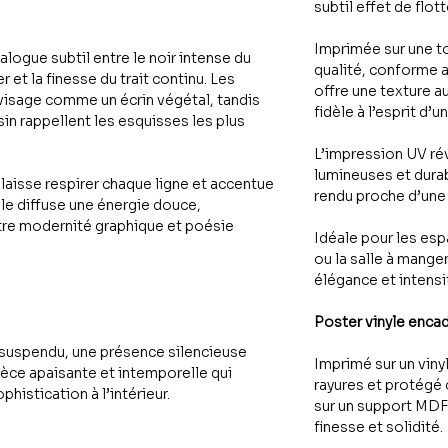
subtil effet de flo
Imprimée sur une t
logue subtil entre le noir intense du
qualité, conforme 
r et la finesse du trait continu. Les
offre une texture a
 visage comme un écrin végétal, tandis
fidèle à l’esprit d’
in rappellent les esquisses les plus
L’impression UV ré
lumineuses et durab
laisse respirer chaque ligne et accentue
rendu proche d’une 
le diffuse une énergie douce,
tre modernité graphique et poésie
Idéale pour les es
ou la salle à mange
élégance et intensit
Poster vinyle enca
suspendu, une présence silencieuse
Imprimé sur un viny
ièce apaisante et intemporelle qui
rayures et protégé 
phistication à l’intérieur.
sur un support MDF 
finesse et solidité.