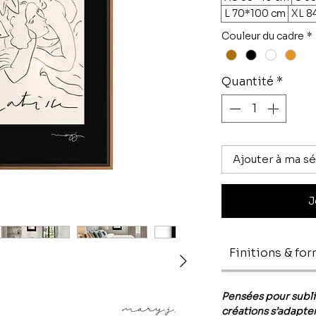
L 70*100 cm
XL 8
Couleur du cadre
*
Quantité
*
Ajouter à ma sé
J
Finitions & fo
Pensées pour subl
créations s’adapten