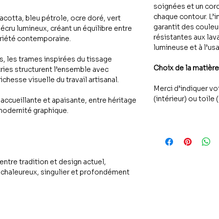
soignées et un cor
chaque contour. L’
acotta, bleu pétrole, ocre doré, vert
garantit des couleu
 écru lumineux, créant un équilibre entre
résistantes aux lav
riété contemporaine.
lumineuse et à l’us
 les trames inspirées du tissage
Choix de la matière
tries structurent l’ensemble avec
ichesse visuelle du travail artisanal.
Merci d’indiquer vo
(intérieur) ou toile 
ccueillante et apaisante, entre héritage
modernité graphique.
entre tradition et design actuel,
u chaleureux, singulier et profondément