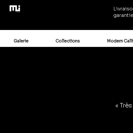
Livraiso
garanti
Galerie
Collections
Modern Call
« Très