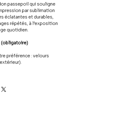
don passepoil qui souligne
impression par sublimation
rs éclatantes et durables,
ages répétés, à l’exposition
age quotidien.
 (obligatoire)
tre préférence : velours
(extérieur).