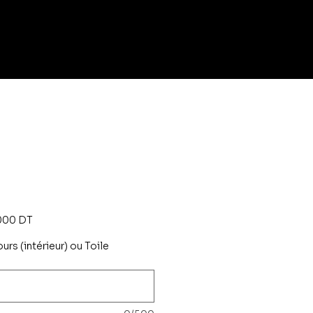
Prix
000 DT
al
promotionnel
ours (intérieur) ou Toile