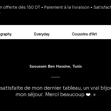
n offerte dès 150 DT • Paiement à la livraison • Satisfac
e
igraphy
Everyday
Coussins d’Art
Saoussen Ben Hassine, Tunis
 satisfaite de mon dernier tableau, un vrai bij
mon séjour. Merci beaucoup ❤️. »