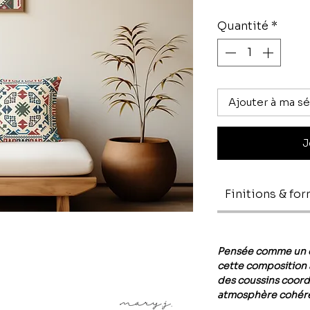
Quantité
*
Ajouter à ma sé
J
Finitions & fo
Pensée comme un e
cette composition 
des coussins coord
atmosphère cohére