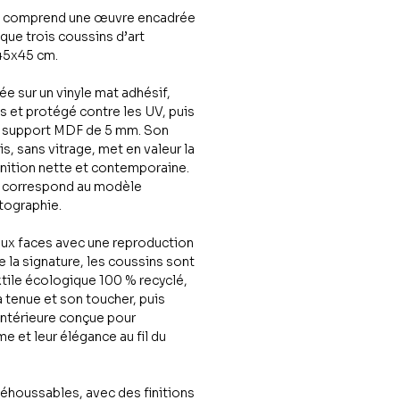
 comprend une œuvre encadrée
que trois coussins d’art
 45x45 cm.
e sur un vinyle mat adhésif,
es et protégé contre les UV, puis
n support MDF de 5 mm. Son
, sans vitrage, met en valeur la
inition nette et contemporaine.
e correspond au modèle
tographie.
eux faces avec une reproduction
e la signature, les coussins sont
xtile écologique 100 % recyclé,
 tenue et son toucher, puis
intérieure conçue pour
e et leur élégance au fil du
éhoussables, avec des finitions