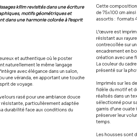
Cette composition
ssages kilim revisités dans une écriture
de 75x100 cm ainsi 
aphiques, motifs géométriques et
assortis : formats
 dans une harmonie colorée à l’esprit
L’œuvre est imprimé
résistant aux rayur
contrecollée sur u
encadrement en bois
création avec une f
eureux et authentique où le poster
La couleur du cadr
gent naturellement le même langage
présenté sur la pho
intègre avec élégance dans un salon,
 ou une véranda, en apportant une touche
Imprimés sur les d
sprit de voyage.
fidèle du motif et d
réalisés dans un te
velours rasé pour une ambiance douce
sélectionné pour sa
er résistante, particulièrement adaptée
garnis d’une ouate 
a durabilité face aux conditions du
préserver leur volum
temps.
Les housses sont d