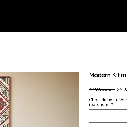
Modern Kilim
Prix
 440,000 DT 
374,
origin
Choix du tissu : Vel
(extérieur)
*