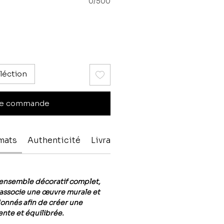
0/500
léction
e commande
rmats
Authenticité
Livraison & paiement
nsemble décoratif complet,
associe une œuvre murale et
onnés afin de créer une
nte et équilibrée.