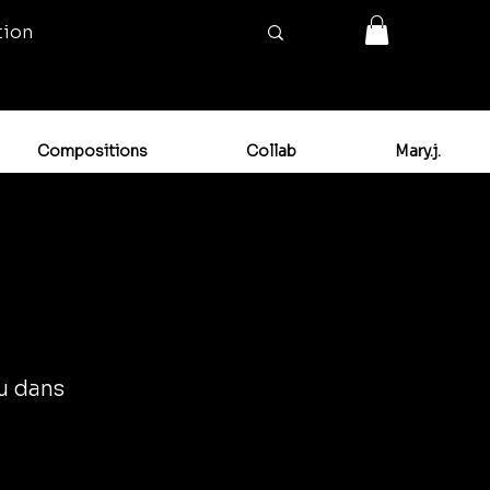
tion
Compositions
Collab
Mary.j.
ou dans