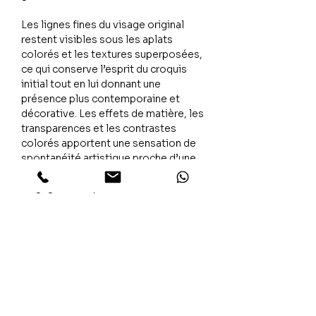
Les lignes fines du visage original
restent visibles sous les aplats
colorés et les textures superposées,
ce qui conserve l’esprit du croquis
initial tout en lui donnant une
présence plus contemporaine et
décorative. Les effets de matière, les
transparences et les contrastes
colorés apportent une sensation de
spontanéité artistique proche d’une
œuvre d’atelier revisitée dans un
langage visuel plus actuel.
L’ensemble dégage une énergie
solaire, créative et expressive, entre
portrait artistique iconique et pièce
pop contemporaine.
L’émotion