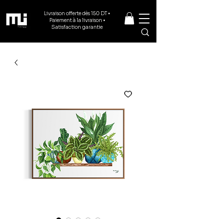
Livraison offerte dès 150 DT •
Paiement à la livraison •
Satisfaction garantie