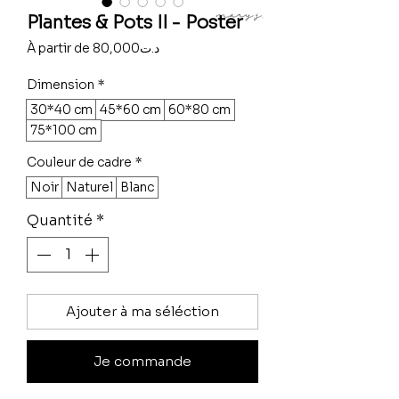
Plantes & Pots II - Poster
Prix
À partir de
80,000د.ت
promotionnel
Dimension
*
30*40 cm
45*60 cm
60*80 cm
75*100 cm
Couleur de cadre
*
Noir
Naturel
Blanc
Quantité
*
Ajouter à ma séléction
Je commande