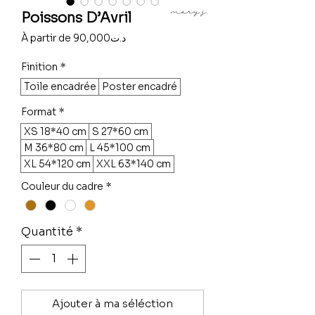
Poissons D’Avril
Prix
À partir de
90,000د.ت
promotionnel
Finition
*
Toile encadrée
Poster encadré
Format
*
XS 18*40 cm
S 27*60 cm
M 36*80 cm
L 45*100 cm
XL 54*120 cm
XXL 63*140 cm
Couleur du cadre
*
Quantité
*
Ajouter à ma séléction