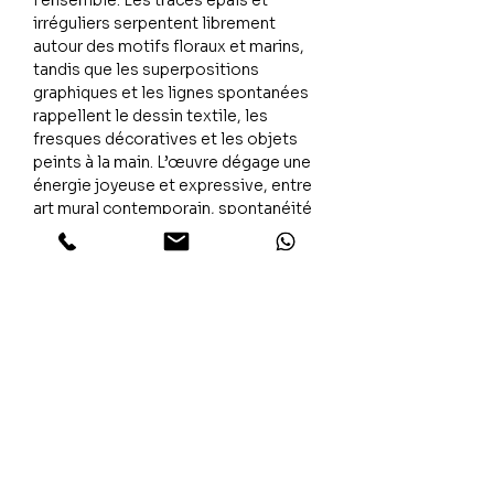
l’ensemble. Les tracés épais et
irréguliers serpentent librement
autour des motifs floraux et marins,
tandis que les superpositions
graphiques et les lignes spontanées
rappellent le dessin textile, les
fresques décoratives et les objets
peints à la main. L’œuvre dégage une
énergie joyeuse et expressive, entre
art mural contemporain, spontanéité
graphique et liberté créative.
L’émotion
Une œuvre lumineuse et vivante, qui
évoque le jeu, la couleur et le plaisir
de créer sans contrainte, avec une
présence décorative forte et
immédiatement chaleureuse.