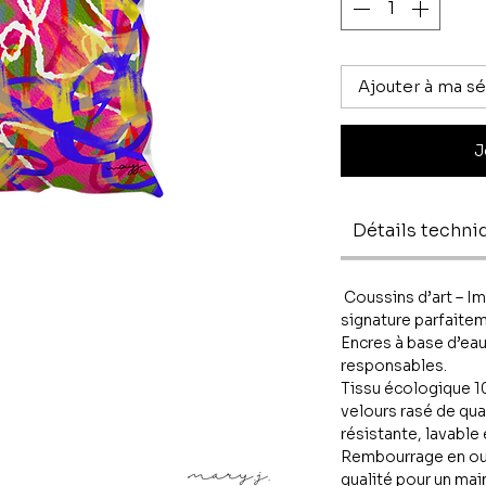
Ajouter à ma sé
J
Détails techni
Coussins d’art – Im
signature parfaitem
Encres à base d’eau
responsables.
Tissu écologique 10
velours rasé de qual
résistante, lavable 
Rembourrage en oua
qualité pour un mai