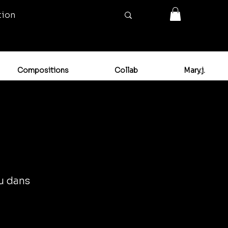
tion
Compositions
Collab
Mary.j.
ou dans