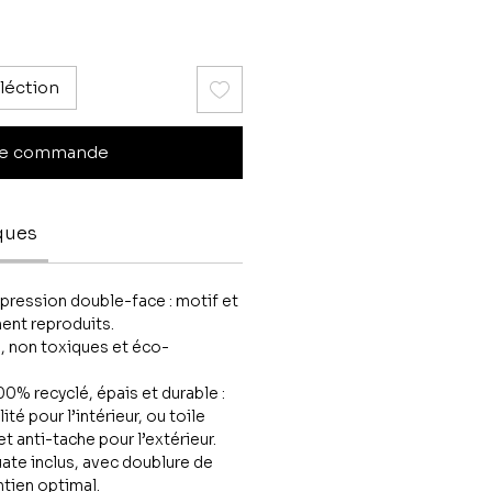
léction
e commande
ques
pression double-face : motif et
ent reproduits.
, non toxiques et éco-
0% recyclé, épais et durable :
ité pour l’intérieur, ou toile
et anti-tache pour l’extérieur.
te inclus, avec doublure de
ntien optimal.