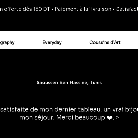
n offerte dès 150 DT • Paiement à la livraison • Satisfac
e
igraphy
Everyday
Coussins d’Art
Saoussen Ben Hassine, Tunis
 satisfaite de mon dernier tableau, un vrai bij
mon séjour. Merci beaucoup ❤️. »