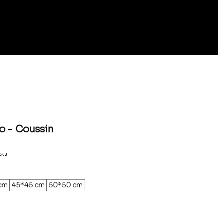
o - Coussin
Prix
,000د.ت
promotionnel
cm
45*45 cm
50*50 cm