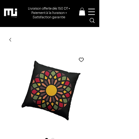
Livraison offerte dès 150 DT •
Paiement à la livraison •
Satisfaction garantie