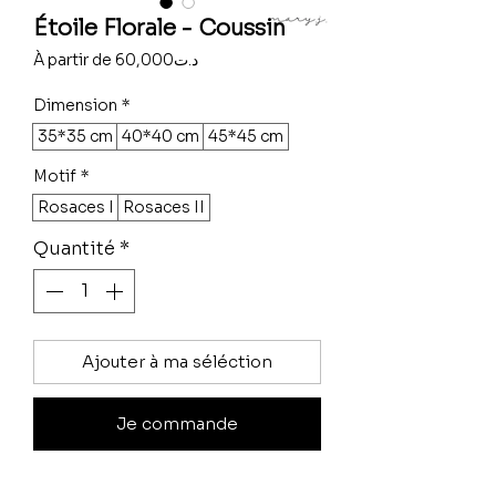
Étoile Florale - Coussin
Prix
À partir de
60,000د.ت
promotionnel
Dimension
*
35*35 cm
40*40 cm
45*45 cm
Motif
*
Rosaces I
Rosaces II
Quantité
*
Ajouter à ma séléction
Je commande