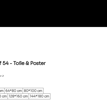
 54 - Toile & Poster
Prix
,000د.ت
promotionnel
cm
64*80 cm
80*100 cm
0 cm
128*160 cm
144*180 cm