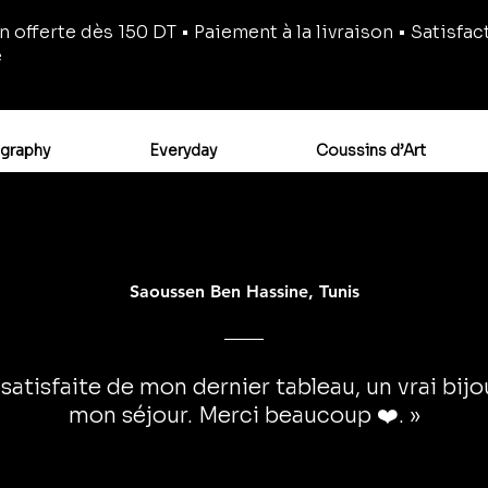
n offerte dès 150 DT • Paiement à la livraison • Satisfac
e
igraphy
Everyday
Coussins d’Art
Saoussen Ben Hassine, Tunis
 satisfaite de mon dernier tableau, un vrai bij
mon séjour. Merci beaucoup ❤️. »