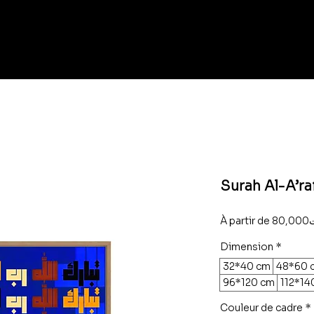
Surah Al-A’raf
À partir de
80
Dimension
*
32*40 cm
48*60 
96*120 cm
112*14
Couleur de cadre
*