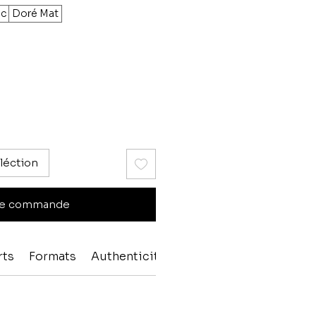
nc
Doré Mat
léction
e commande
rts
Formats
Authenticité