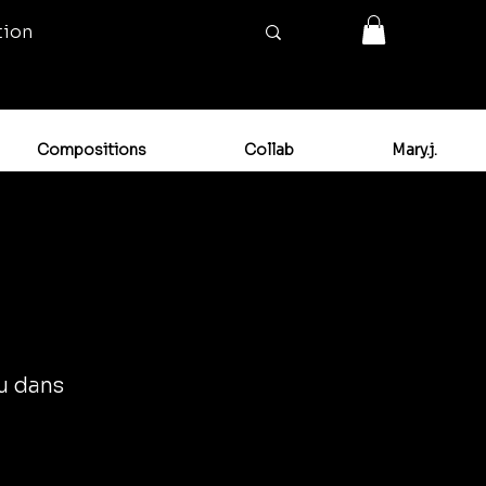
tion
Compositions
Collab
Mary.j.
ou dans