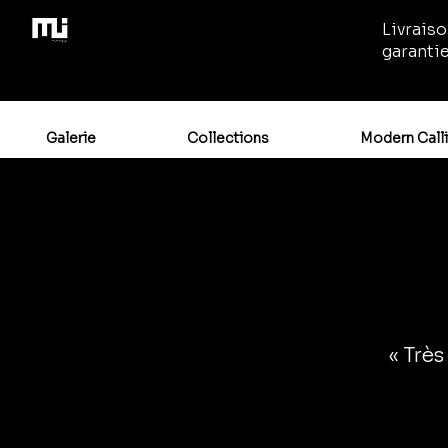
Livraiso
garanti
Galerie
Collections
Modern Call
« Très