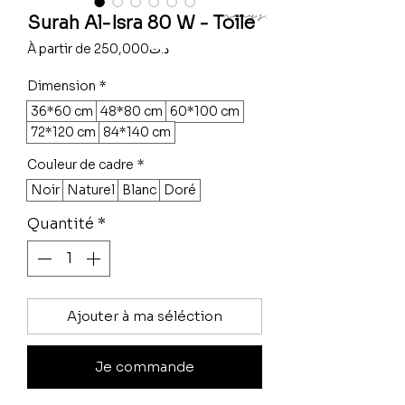
Surah Al-Isra 80 W - Toile
Prix
À partir de
250,000د.ت
promotionnel
Dimension
*
36*60 cm
48*80 cm
60*100 cm
72*120 cm
84*140 cm
Couleur de cadre
*
Noir
Naturel
Blanc
Doré
Quantité
*
Ajouter à ma séléction
Je commande