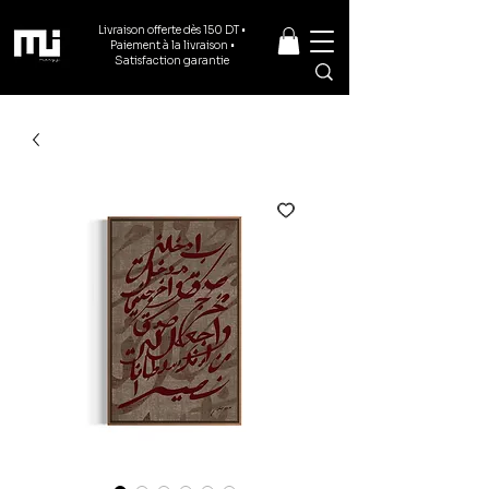
Livraison offerte dès 150 DT •
Paiement à la livraison •
Satisfaction garantie