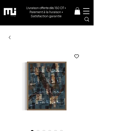
Livraison offerte dès 150 DT •
Paiement à la livraison •
Satisfaction garantie