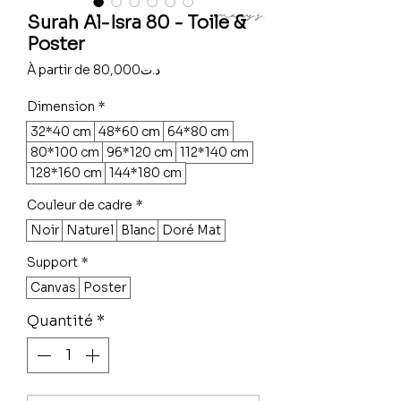
Surah Al-Isra 80 - Toile &
Poster
Prix
À partir de
80,000د.ت
promotionnel
Dimension
*
32*40 cm
48*60 cm
64*80 cm
80*100 cm
96*120 cm
112*140 cm
128*160 cm
144*180 cm
Couleur de cadre
*
Noir
Naturel
Blanc
Doré Mat
Support
*
Canvas
Poster
Quantité
*