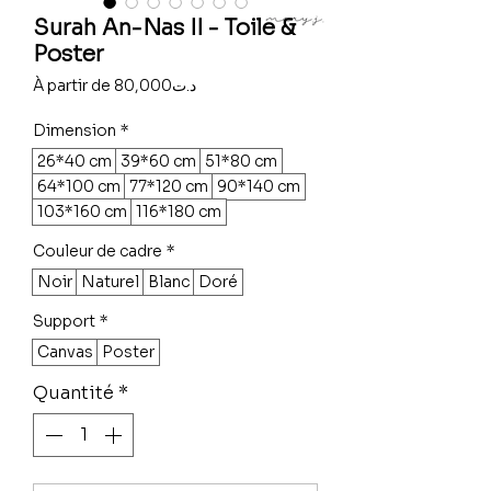
Surah An-Nas II - Toile &
Poster
Prix
À partir de
80,000د.ت
promotionnel
Dimension
*
26*40 cm
39*60 cm
51*80 cm
64*100 cm
77*120 cm
90*140 cm
103*160 cm
116*180 cm
Couleur de cadre
*
Noir
Naturel
Blanc
Doré
Support
*
Canvas
Poster
Quantité
*