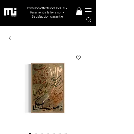
Livraison offerte dès 150 DT •
Paiement à la livraison •
Satisfaction garantie