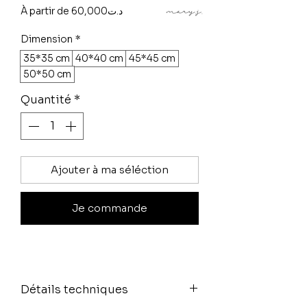
Prix
À partir de
60,000د.ت
promotionnel
Dimension
*
35*35 cm
40*40 cm
45*45 cm
50*50 cm
Quantité
*
Ajouter à ma séléction
Je commande
Détails techniques