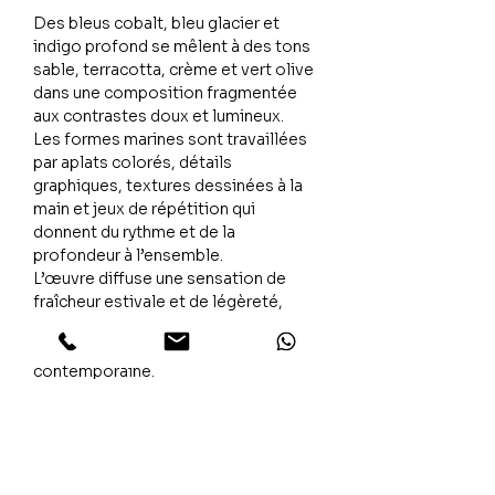
Des bleus cobalt, bleu glacier et
indigo profond se mêlent à des tons
sable, terracotta, crème et vert olive
dans une composition fragmentée
aux contrastes doux et lumineux.
Les formes marines sont travaillées
par aplats colorés, détails
graphiques, textures dessinées à la
main et jeux de répétition qui
donnent du rythme et de la
profondeur à l’ensemble.
L’œuvre diffuse une sensation de
fraîcheur estivale et de légèreté,
avec une énergie décorative à la fois
artisanale, méditerranéenne et
contemporaine.
L’émotion
The Mob évoque un univers marin