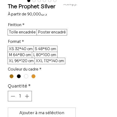
The Prophet Silver
Prix
À partir de
90,000د.ت
promotionnel
Finition
*
Toile encadrée
Poster encadré
Format
*
XS 32*40 cm
S 48*60 cm
M 64*80 cm
L 80*100 cm
XL 96*120 cm
XXL 112*140 cm
Couleur du cadre
*
Quantité
*
Ajouter à ma séléction