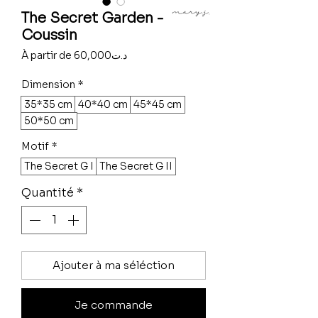
The Secret Garden -
Coussin
Prix
À partir de
60,000د.ت
promotionnel
Dimension
*
35*35 cm
40*40 cm
45*45 cm
50*50 cm
Motif
*
The Secret G I
The Secret G II
Quantité
*
Ajouter à ma séléction
Je commande