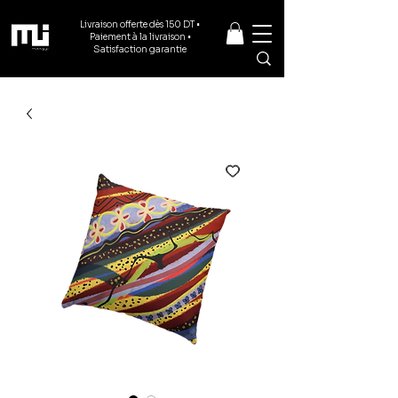
Livraison offerte dès 150 DT •
Paiement à la livraison •
Satisfaction garantie