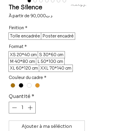
The Silence
Prix
À partir de
90,000د.ت
promotionnel
Finition
*
Toile encadrée
Poster encadré
Format
*
XS 20*40 cm
S 30*60 cm
M 40*80 cm
L 50*100 cm
XL 60*120 cm
XXL 70*140 cm
Couleur du cadre
*
Quantité
*
Ajouter à ma séléction