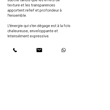
subtile tandis que les effets de
texture et les transparences
apportent relief et profondeur à
l’ensemble.
L’énergie qui s’en dégage est à la fois
chaleureuse, enveloppante et
intensément expressive.
L’émotion
The Silence évoque ces échanges
invisibles qui subsistent lorsque les
mots s’effacent. Une création
habitée par une tension douce entre
mouvement et calme, capable
d’apporter caractère, chaleur et
profondeur émotionnelle à l’intérieur.