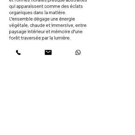
et formes florales presque abstraites
qui apparaissent comme des éclats
organiques dans la matière.
L’ensemble dégage une énergie
végétale, chaude et immersive, entre
paysage intérieur et mémoire d’une
forêt traversée par la lumière.
L’émotion
“The Woods” évoque une nature
dense, silencieuse et vibrante, où la
couleur devient sensation plus que
représentation. Une œuvre qui
installe une chaleur instinctive et
contemplative dans l’espace.
Finitions & formats