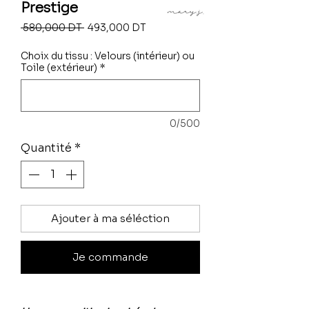
Prestige
Prix
Prix
 580,000 DT 
493,000 DT
original
promotionnel
Choix du tissu : Velours (intérieur) ou
Toile (extérieur)
*
0/500
Quantité
*
Ajouter à ma séléction
Je commande