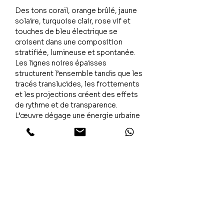
Des tons corail, orange brûlé, jaune
solaire, turquoise clair, rose vif et
touches de bleu électrique se
croisent dans une composition
stratifiée, lumineuse et spontanée.
Les lignes noires épaisses
structurent l’ensemble tandis que les
tracés translucides, les frottements
et les projections créent des effets
de rythme et de transparence.
L’œuvre dégage une énergie urbaine
et optimiste, entre déséquilibre
maîtrisé et mouvement continu.
L’émotion
Ups & Downs traduit ces passages
entre tension et relâchement,
montée et bascule, chaos et fluidité.
Une œuvre vivante qui transforme les