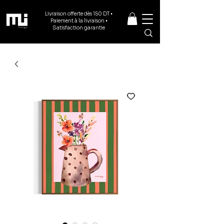
Livraison offerte dès 150 DT •
Paiement à la livraison •
Satisfaction garantie