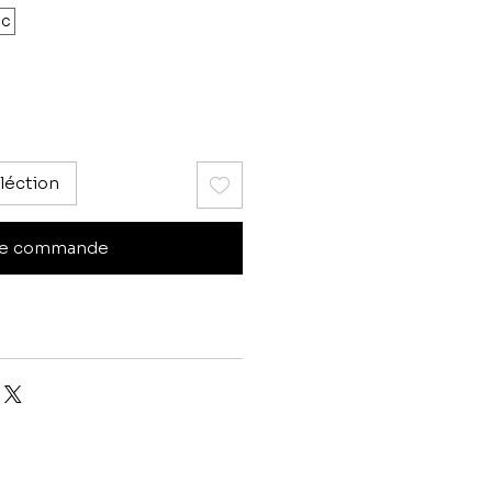
nc
léction
e commande