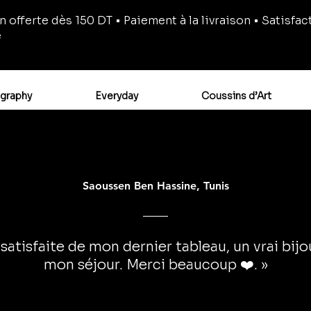
n offerte dès 150 DT • Paiement à la livraison • Satisfac
e
igraphy
Everyday
Coussins d’Art
Saoussen Ben Hassine, Tunis
 satisfaite de mon dernier tableau, un vrai bij
mon séjour. Merci beaucoup ❤️. »