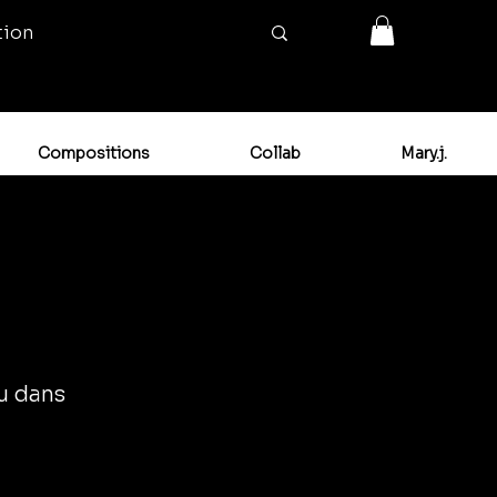
tion
Compositions
Collab
Mary.j.
ou dans