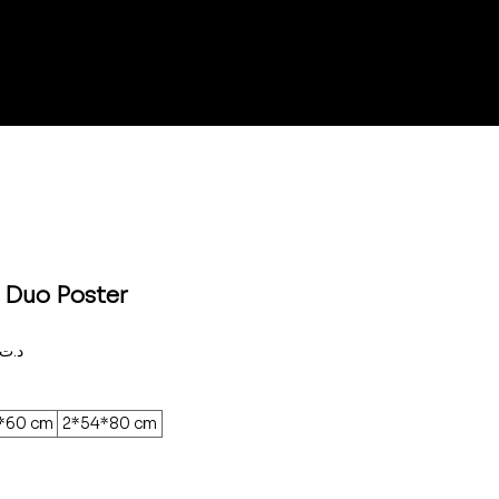
- Duo Poster
Prix
150,000د.ت
promotionnel
*60 cm
2*54*80 cm