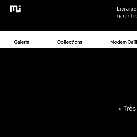
Livraiso
garanti
Galerie
Collections
Modern Call
« Très