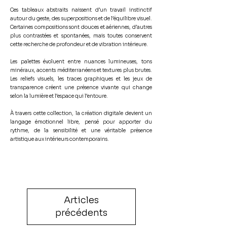
Ces tableaux abstraits naissent d’un travail instinctif
autour du geste, des superpositions et de l’équilibre visuel.
Certaines compositions sont douces et aériennes, d’autres
plus contrastées et spontanées, mais toutes conservent
cette recherche de profondeur et de vibration intérieure.
Les palettes évoluent entre nuances lumineuses, tons
minéraux, accents méditerranéens et textures plus brutes.
Les reliefs visuels, les traces graphiques et les jeux de
transparence créent une présence vivante qui change
selon la lumière et l’espace qui l’entoure.
À travers cette collection, la création digitale devient un
langage émotionnel libre, pensé pour apporter du
rythme, de la sensibilité et une véritable présence
artistique aux intérieurs contemporains.
Articles
précédents